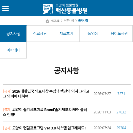
HOME
>
커뮤니티
>
공지사항
진료상담
치료후기
동영상
냥이도서관
공지사항
아카데미
공지사항
[공지]
2026 대한민국 의료대상 수상과 백산의 역사 그리고
2026-03-27
3271
그 의미에 대하여
[공지]
고양이 줄기세포치료 Brand'줄기세포 더케어 플러
2020-11-03
27832
스'런칭!
[공지]
2020-07-24
29304
고양이 헌혈프로그램 Ver 3.0 시스템 업그레이드!