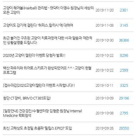
고양이 헤어볼(Hairball) 관리법 - 캣닥터 이영수 원장님의 세상의
2019-11-20
2301
모든 고양이
고양이도 감기에 걸린다 '허피스,칼리시'에 대하여
2019-11-08
3145
최근 불거진 구조된 고양이 치료과정에 대한 사과 말씀과 객관적
2019-10-30
36366
인 상황설명을 드립니다.
2020년 고양이 캘린더 이벤트 당첨자 발표!!
2019-10-22
8296
백산 파우치와 히어로 스카프가 완성되었어요 ^^ - 고양이 헌혈
2019-10-22
2599
프로그램
[접수마감]2020고양이캘린더 이벤트 시작합니다!!
2019-10-11
3325
첨단 CT장비, BRIVO CT385도입!
2019-10-09
29196
[일정안내] 건강검진/수혈센터장 김형준 원장님 Internal
2019-10-08
2795
Medicine 학회참석
최신 고해상도 초정밀 초음파'필립스 EPIQ7'도입
2019-09-26
28550