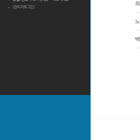
죄
[관리자로그인]
노
백