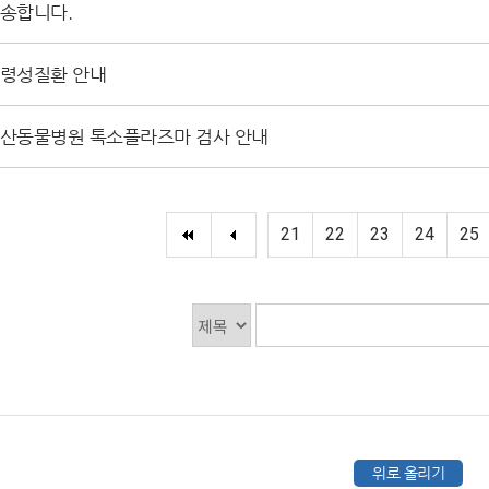
송합니다.
령성질환 안내
산동물병원 톡소플라즈마 검사 안내
21
22
23
24
25
위로 올리기