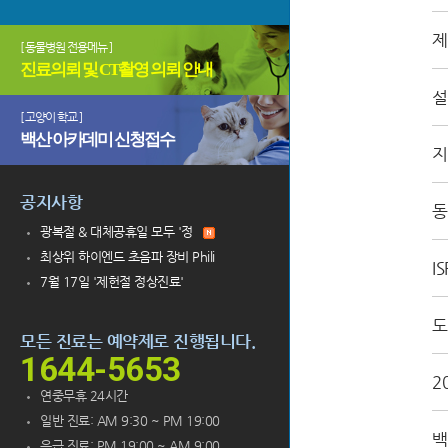
제
[ 동물병원 전용메뉴 ]
진료의뢰 및 CT촬영 의뢰 안내
설
[ 고양이 학교 ]
백산 아카데미 신청접수
지
공지사항
동
광복절 & 대체공휴일 모두 '정
최상위 하이엔드 초음파 장비 Phili
I
7월 17일 '제헌절 정상진료'
도
모든 진료는 예약제로 진행됩니다.
1644-5653
2
연중무휴 24시간
일반 진료: AM 9:30 ~ PM 19:00
백
응급 진료: PM 19:00 ~ AM 9:00