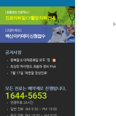
[ 동물병원 전용메뉴 ]
진료의뢰 및 CT촬영 의뢰 안내
F
[ 고양이 학교 ]
백산 아카데미 신청접수
공지사항
광복절 & 대체공휴일 모두 '정
최상위 하이엔드 초음파 장비 Phili
7월 17일 '제헌절 정상진료'
모든 진료는 예약제로 진행됩니다.
1644-5653
연중무휴 24시간
일반 진료: AM 9:30 ~ PM 19:00
응급 진료: PM 19:00 ~ AM 9:00