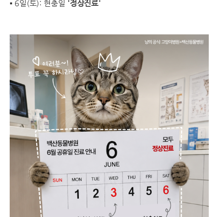
▪ 6일(토): 현충일
'정상진료'