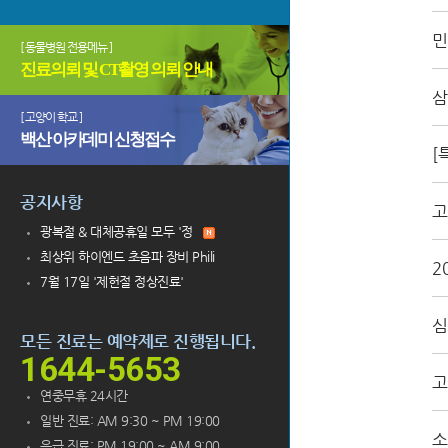
민
[ 동물병원 전용메뉴 ]
진료의뢰 및 CT촬영 의뢰 안내
삼
[ 고양이 학교 ]
백산 아카데미 신청접수
[
공지사항
고
광복절 & 대체공휴일 모두 '정
최상위 하이엔드 초음파 장비 Phili
2
7월 17일 '제헌절 정상진료'
심
모든 진료는 예약제로 진행됩니다.
1644-5653
고
연중무휴 24시간
일반 진료: AM 9:30 ~ PM 19:00
소
응급 진료: PM 19:00 ~ AM 9:00