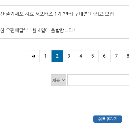
산 줄기세포 치료 서포터즈 1기 '만성 구내염' 대상묘 모집
한 우편배달부 1월 4일에 출발합니다!
1
2
3
4
5
6
7
위로 올리기