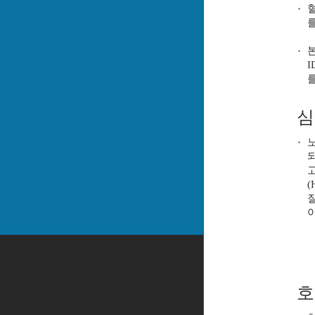
심
노
(
호