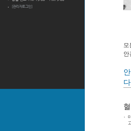
[관리자로그인]
모
안
안
다
혈
마