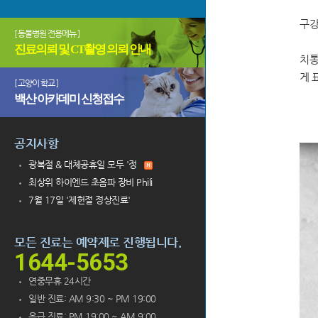
구강
[ 동물병원 전용메뉴 ]
진료의뢰 및 CT촬영 의뢰 안내
치통
게 
[ 고양이 학교 ]
백산 아카데미 신청접수
공지사항
광복절 & 대체공휴일 모두 '정
최상위 하이엔드 초음파 장비 Phili
7월 17일 '제헌절 정상진료'
모든 진료는 예약제로 진행됩니다.
1644-5653
연중무휴 24시간
일반 진료: AM 9:30 ~ PM 19:00
응급 진료: PM 19:00 ~ AM 9:00