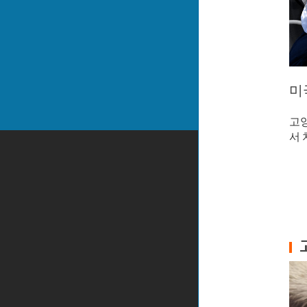
미
고양
서 