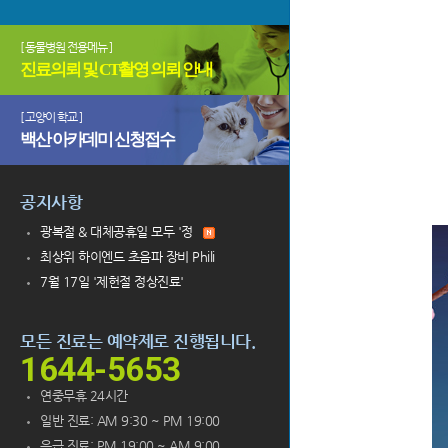
[ 동물병원 전용메뉴 ]
진료의뢰 및 CT촬영 의뢰 안내
[ 고양이 학교 ]
백산 아카데미 신청접수
공지사항
광복절 & 대체공휴일 모두 '정
최상위 하이엔드 초음파 장비 Phili
7월 17일 '제헌절 정상진료'
모든 진료는 예약제로 진행됩니다.
1644-5653
연중무휴 24시간
일반 진료: AM 9:30 ~ PM 19:00
응급 진료: PM 19:00 ~ AM 9:00