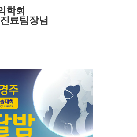
수의학회
 진료팀장님