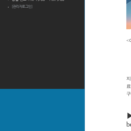
[관리자로그인]
<
지
료
구
b