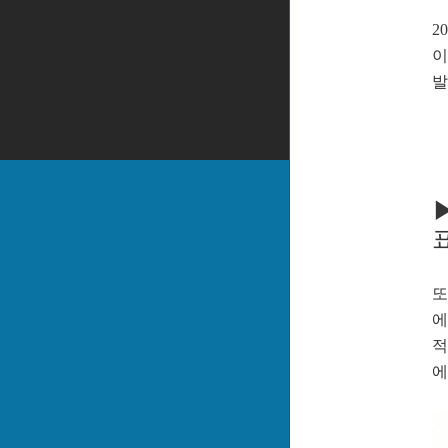
2
이
발
▶
또
에
적
에