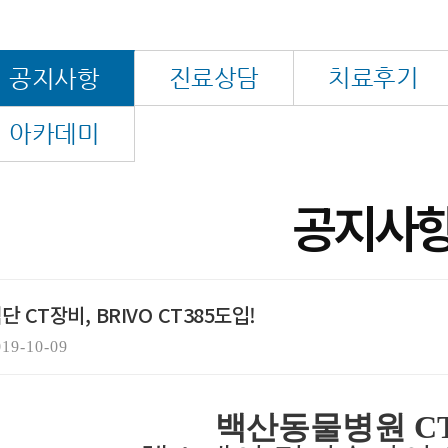
진료상담
치료후기
공지사항
아카데미
공지사
단 CT장비, BRIVO CT385도입!
019-10-09
백산동물병원 C