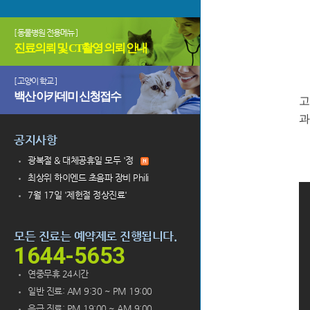
[ 동물병원 전용메뉴 ]
진료의뢰 및 CT촬영 의뢰 안내
[ 고양이 학교 ]
백산 아카데미 신청접수
고
과
공지사항
광복절 & 대체공휴일 모두 '정
최상위 하이엔드 초음파 장비 Phili
7월 17일 '제헌절 정상진료'
모든 진료는 예약제로 진행됩니다.
1644-5653
연중무휴 24시간
일반 진료: AM 9:30 ~ PM 19:00
응급 진료: PM 19:00 ~ AM 9:00