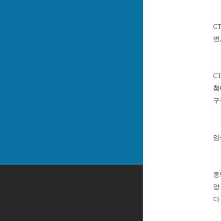
C
변
C
첨
구
임
종
양
다.