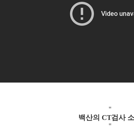
"
백산의 CT검사 
"