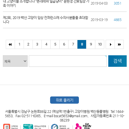
내 고양이를 소개합니다 "츤데레와 일곱냥이" 윤현정 간호팀장 가
2019-04-03
3051
족 이야기
제2회, 2019 백산 고양이 임상 컨퍼런스에 수의사분들을 초대합
2019-03-19
4665
니다
1
2
3
4
5
6
7
8
9
10
검색
위로 올리기
서울특별시 강남구 논현로86길 22 (역삼역1번출구) 고양이병원 백산동물병원 Tel:1644-
5653, Fax:02-511-6365, E-mail:bscat5653@gmail.com, 사업자등록번호:211-10-
06239