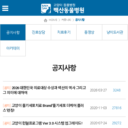
HOME
>
커뮤니티
>
공지사항
진료상담
치료후기
동영상
냥이도서관
공지사항
아카데미
공지사항
[공지]
2026 대한민국 의료대상 수상과 백산의 역사 그리고
2026-03-27
3248
그 의미에 대하여
[공지]
고양이 줄기세포치료 Brand'줄기세포 더케어 플러
2020-11-03
27816
스'런칭!
[공지]
2020-07-24
29272
고양이 헌혈프로그램 Ver 3.0 시스템 업그레이드!