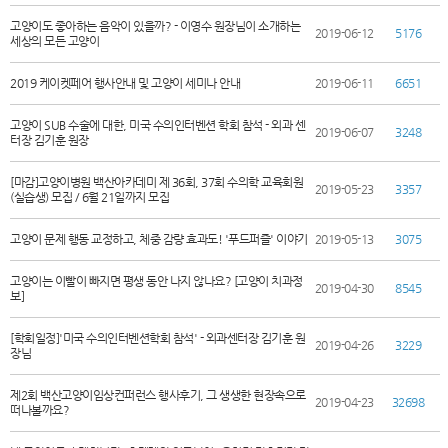
고양이도 좋아하는 음악이 있을까? - 이영수 원장님이 소개하는
2019-06-12
5176
세상의 모든 고양이
2019 케이켓페어 행사안내 및 고양이 세미나 안내
2019-06-11
6651
고양이 SUB 수술에 대한, 미국 수의인터벤션 학회 참석 - 외과 센
2019-06-07
3248
터장 김기훈 원장
[마감]고양이병원 백산아카데미 제 36회, 37회 수의학 교육회원
2019-05-23
3357
(실습생) 모집 / 6월 21일까지 모집
고양이 문제 행동 교정하고, 체중 감량 효과도! '푸드퍼즐' 이야기
2019-05-13
3075
고양이는 이빨이 빠지면 평생 동안 나지 않나요? [고양이 치과정
2019-04-30
8545
보]
[학회일정]'미국 수의인터벤션학회 참석' - 외과센터장 김기훈 원
2019-04-26
3229
장님
제2회 백산고양이임상컨퍼런스 행사후기, 그 생생한 현장속으로
2019-04-23
32698
떠나볼까요?